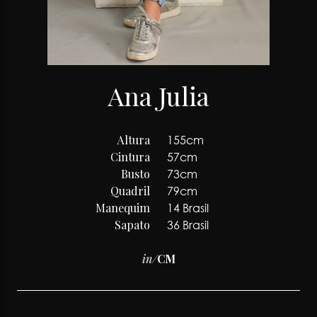
Ana Julia
Altura
155cm
Cintura
57cm
Busto
73cm
Quadril
79cm
Manequim
14 Brasil
Sapato
36 Brasil
in
/
CM